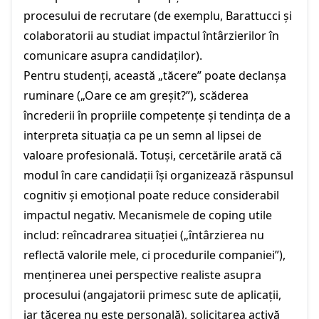
procesului de recrutare (de exemplu, Barattucci și
colaboratorii au studiat impactul întârzierilor în
comunicare asupra candidaților).
Pentru studenți, această „tăcere” poate declanșa
ruminare („Oare ce am greșit?”), scăderea
încrederii în propriile competențe și tendința de a
interpreta situația ca pe un semn al lipsei de
valoare profesională. Totuși, cercetările arată că
modul în care candidații își organizează răspunsul
cognitiv și emoțional poate reduce considerabil
impactul negativ. Mecanismele de coping utile
includ: reîncadrarea situației („întârzierea nu
reflectă valorile mele, ci procedurile companiei”),
menținerea unei perspective realiste asupra
procesului (angajatorii primesc sute de aplicații,
iar tăcerea nu este personală), solicitarea activă