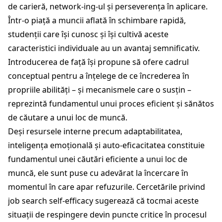
de carieră, network-ing-ul și perseverența în aplicare.
Într-o piață a muncii aflată în schimbare rapidă,
studenții care își cunosc și își cultivă aceste
caracteristici individuale au un avantaj semnificativ.
Introducerea de față își propune să ofere cadrul
conceptual pentru a înțelege de ce încrederea în
propriile abilități – și mecanismele care o susțin –
reprezintă fundamentul unui proces eficient și sănătos
de căutare a unui loc de muncă.
Deși resursele interne precum adaptabilitatea,
inteligența emoțională și auto-eficacitatea constituie
fundamentul unei căutări eficiente a unui loc de
muncă, ele sunt puse cu adevărat la încercare în
momentul în care apar refuzurile. Cercetările privind
job search self-efficacy sugerează că tocmai aceste
situații de respingere devin puncte critice în procesul