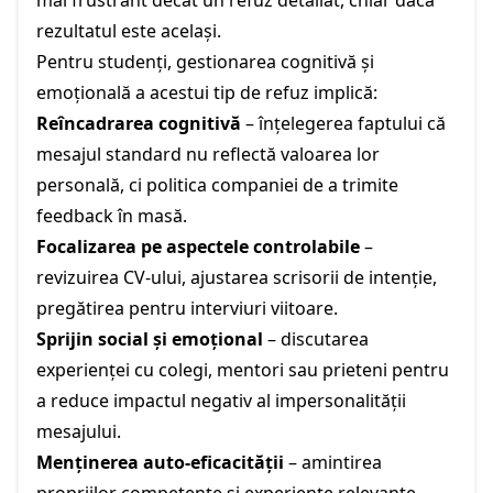
rezultatul este același.
Pentru studenți, gestionarea cognitivă și
emoțională a acestui tip de refuz implică:
Reîncadrarea cognitivă
– înțelegerea faptului că
mesajul standard nu reflectă valoarea lor
personală, ci politica companiei de a trimite
feedback în masă.
Focalizarea pe aspectele controlabile
–
revizuirea CV-ului, ajustarea scrisorii de intenție,
pregătirea pentru interviuri viitoare.
Sprijin social și emoțional
– discutarea
experienței cu colegi, mentori sau prieteni pentru
a reduce impactul negativ al impersonalității
mesajului.
Menținerea auto-eficacității
– amintirea
propriilor competențe și experiențe relevante