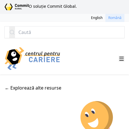
SARI LA CONȚINUT
O soluție Commit Global.
English
Română
Caută
←
Explorează alte resurse