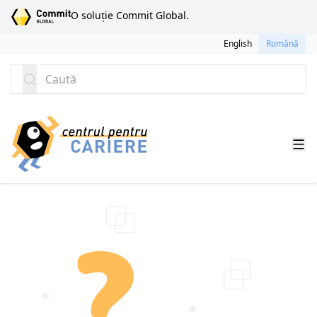
SARI LA CONȚINUT
O soluție Commit Global.
English
Română
Caută