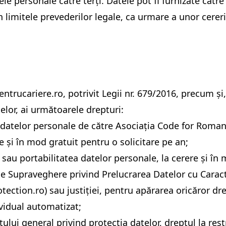
e personale către terți. Datele pot fi furnizate către 
 în limitele prevederilor legale, ca urmare a unor cere
entrucariere.ro
, potrivit Legii nr. 679/2016, precum ș
lor, ai următoarele drepturi:
a datelor personale de către Asociația Code for Roman
e și în mod gratuit pentru o solicitare pe an;
 sau portabilitatea datelor personale, la cerere și în 
de Supraveghere privind Prelucrarea Datelor cu Caracte
tection.ro
) sau justiției, pentru apărarea oricăror dr
ividual automatizat;
ui general privind protecția datelor, dreptul la restr