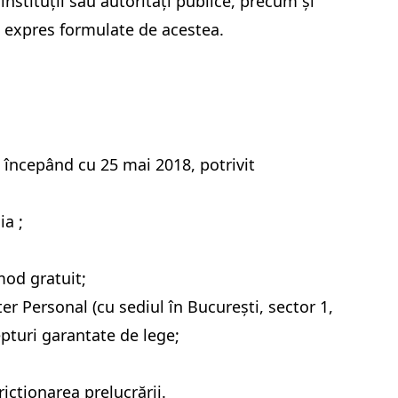
instituții sau autorități publice, precum și
ri expres formulate de acestea.
i, începând cu 25 mai 2018, potrivit
ia ;
mod gratuit;
r Personal (cu sediul în Bucureşti, sector 1,
epturi garantate de lege;
icționarea prelucrării.