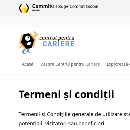
SARI LA CONȚINUT
O soluție Commit Global.
Acasă
Despre Centrul pentru Cariere
Explorează 
Termeni și condiții
Termenii și Condițiile generale de utilizare st
potențialii vizitatori sau beneficiari.