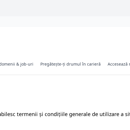
domenii & job-uri
Pregătește-ți drumul în carieră
Accesează 
abilesc termenii și condițiile generale de utilizare a s