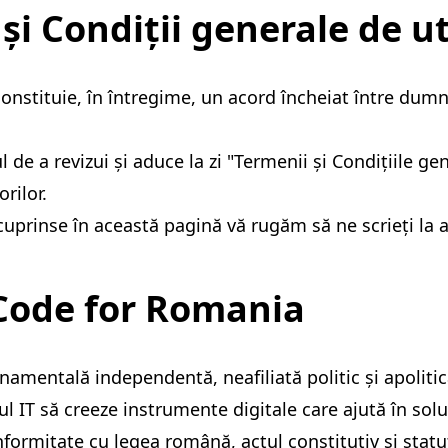
și Condiții generale de ut
" constituie, în întregime, un acord încheiat între du
 de a revizui și aduce la zi "Termenii și Condițiile ge
rilor.
e cuprinse în această pagină vă rugăm să ne scrieți la
 Code for Romania
entală independentă, neafiliată politic și apolitică,
ul IT să creeze instrumente digitale care ajută în so
nformitate cu legea română, actul constitutiv și statu