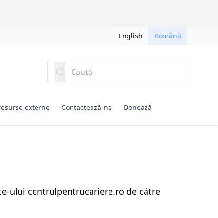
English
Română
Caută
resurse externe
Contactează-ne
Donează
ite-ului
centrulpentrucariere.ro
de către