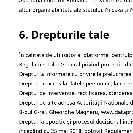
Asociația Code for Romania nu va furniza datel
altor organe abilitate ale statului, în baza și
6. Drepturile tale
În calitate de utilizator al platformei
centrulp
Regulamentului General privind protecția date
Dreptul la informare cu privire la prelucrare
Dreptul de acces la datele personale, la cerer
Dreptul de intervenție, rectificarea, ștergerea
Dreptul de a te adresa Autorității Naționale 
B-dul G-ral. Gheorghe Magheru,
www.datapro
Dreptul la opoziţie şi procesul decizional ind
începând cu 25 mai 2018, potrivit Regulamentul