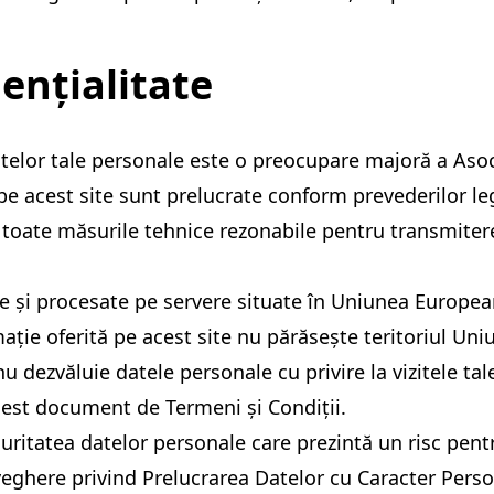
dențialitate
 datelor tale personale este o preocupare majoră a As
r pe acest site sunt prelucrate conform prevederilor 
a toate măsurile tehnice rezonabile pentru transmitere
e și procesate pe servere situate în Uniunea Europea
ație oferită pe acest site nu părăsește teritoriul Uni
 dezvăluie datele personale cu privire la vizitele ta
 acest document de Termeni și Condiții.
itatea datelor personale care prezintă un risc pentru d
eghere privind Prelucrarea Datelor cu Caracter Perso