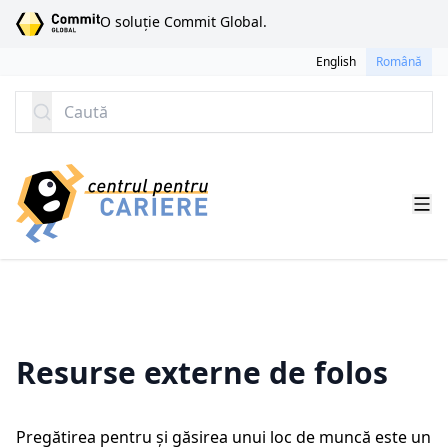
SARI LA CONȚINUT
O soluție Commit Global.
English
Română
Caută
Resurse externe de folos
Pregătirea pentru și găsirea unui loc de muncă este un