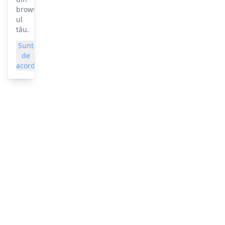
browser-
ul
tău.
Sunt
Mai
de
multe
acord
informații