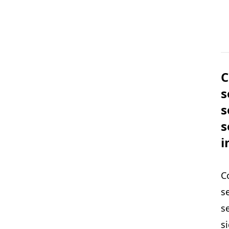
C
s
s
s
i
C
se
se
s