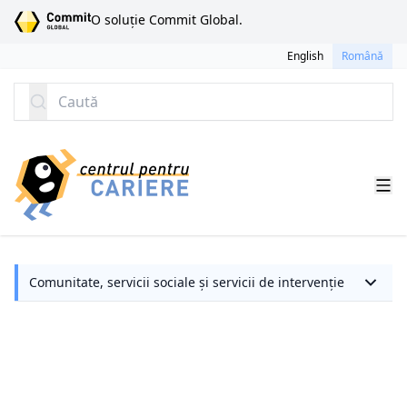
SARI LA CONȚINUT
O soluție Commit Global.
English
Română
Caută
←
Comunitate, servicii sociale și servicii de intervenție
E
al
d