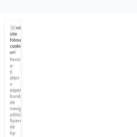
cookie_notice.clos3
Acest
site
folosește
cookie-
uri
Pentru
a-
ți
oferi
o
experiență
bună
de
navigare,
utilizăm
fișiere
de
tip