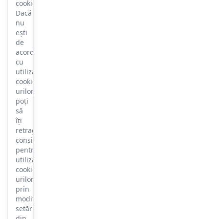
cookie.
Dacă
nu
ești
de
acord
cu
utilizarea
cookie-
urilor,
poți
să
îți
retragi
consimțământul
pentru
utilizarea
cookie-
urilor
prin
modificarea
setărilor
din