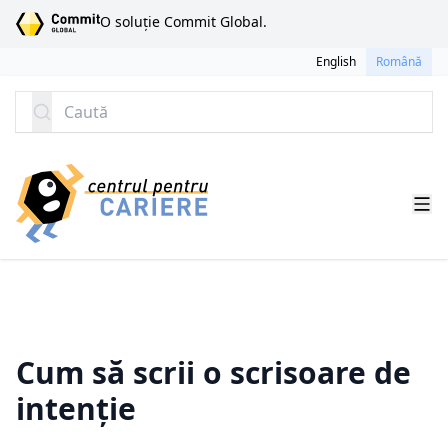
SARI LA CONȚINUT
O soluție Commit Global.
English
Română
Caută
Cum să scrii o scrisoare de
intenție