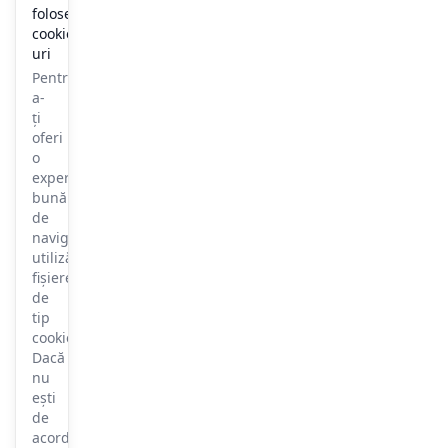
folosește
cookie-
uri
Pentru
a-
ți
oferi
o
experiență
bună
de
navigare,
utilizăm
fișiere
de
tip
cookie.
Dacă
nu
ești
de
acord