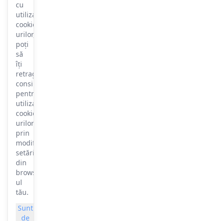
cu
utilizarea
cookie-
urilor,
poți
să
îți
retragi
consimțământul
pentru
utilizarea
cookie-
urilor
prin
modificarea
setărilor
din
browser-
ul
tău.
Sunt
Mai
de
multe