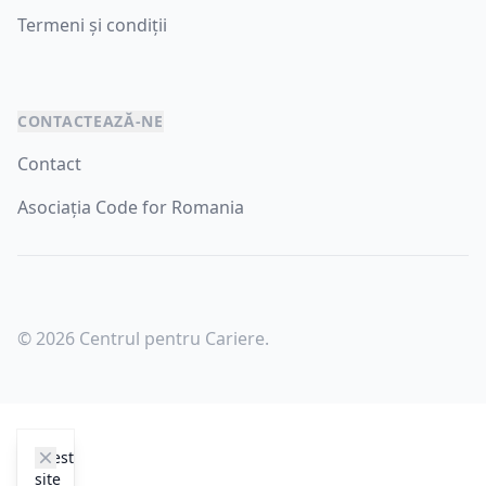
Termeni și condiții
CONTACTEAZĂ-NE
Contact
Asociația Code for Romania
© 2026 Centrul pentru Cariere.
cookie_notice.clos3
Acest
site